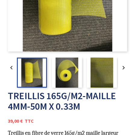


TREILLIS 165G/M2-MAILLE
4MM-50M X 0.33M
39,00 €
TTC
Treillis en fibre de verre 165g/m2 maille largeur