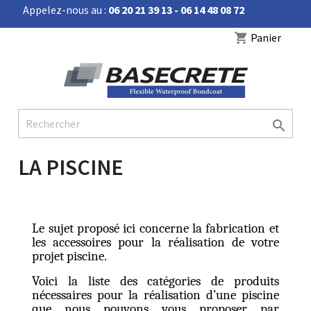
Appelez-nous au :
06 20 21 39 13 - 06 14 48 08 72


Panier
shopping_cart

LA PISCINE
Le sujet proposé ici concerne la fabrication et
les accessoires pour la réalisation de votre
projet piscine.
Voici la liste des catégories de produits
nécessaires pour la réalisation d’une piscine
que nous pouvons vous proposer par