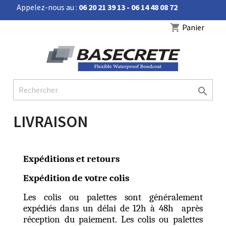
Appelez-nous au :
06 20 21 39 13 - 06 14 48 08 72


Panier
shopping_cart

LIVRAISON
Expéditions et retours
Expédition de votre colis
Les colis ou palettes sont généralement
expédiés dans un délai de 12h à 48h après
réception du paiement. Les colis ou palettes