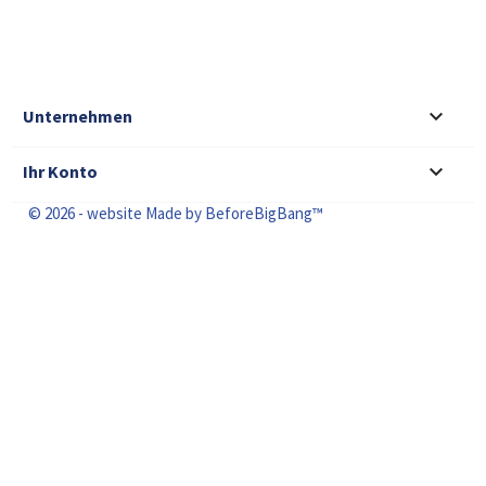

Unternehmen

Ihr Konto
© 2026 - website Made by BeforeBigBang™