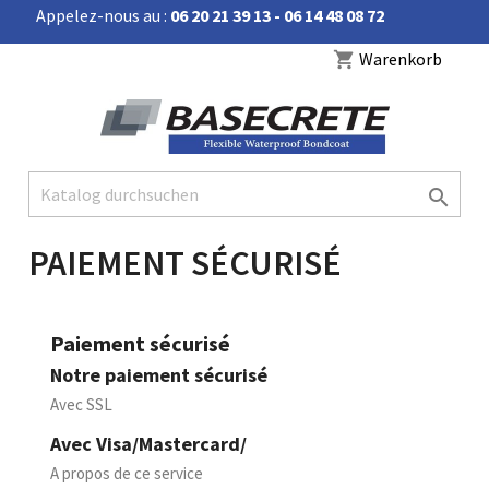
Appelez-nous au :
06 20 21 39 13 - 06 14 48 08 72


Warenkorb
shopping_cart

PAIEMENT SÉCURISÉ
Paiement sécurisé
Notre paiement sécurisé
Avec SSL
Avec Visa/Mastercard/
A propos de ce service