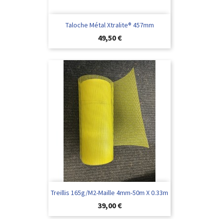
Taloche Métal Xtralite® 457mm
Preis
49,50 €
Treillis 165g/m2-Maille 4mm-50m X 0.33m
Preis
39,00 €