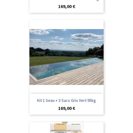
Preis
169,00 €
Kit 1 Seau + 3 Sacs Gris Vert 95kg
Preis
169,00 €