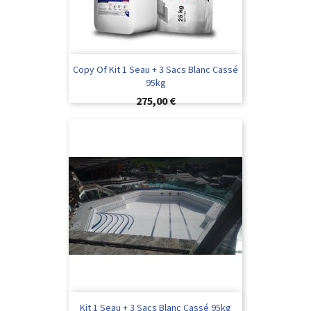
Copy Of Kit 1 Seau + 3 Sacs Blanc Cassé
95kg
Preis
275,00 €
Kit 1 Seau + 3 Sacs Blanc Cassé 95kg