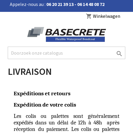
Appelez-nous au :
06 20 21 39 13 - 06 14 48 08 72


Winkelwagen
shopping_cart

LIVRAISON
Expéditions et retours
Expédition de votre colis
Les colis ou palettes sont généralement
expédiés dans un délai de 12h à 48h après
réception du paiement. Les colis ou palettes